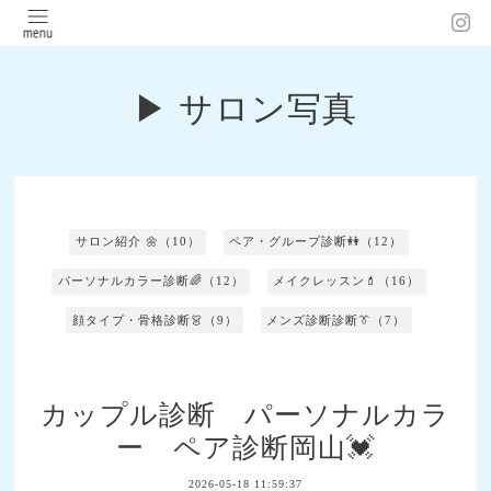
▶︎ サロン写真
サロン紹介 🌼（10）
ペア・グループ診断👭（12）
パーソナルカラー診断🌈（12）
メイクレッスン💄（16）
顔タイプ・骨格診断👗（9）
メンズ診断診断👔（7）
カップル診断 パーソナルカラ
ー ペア診断岡山💓
2026-05-18 11:59:37