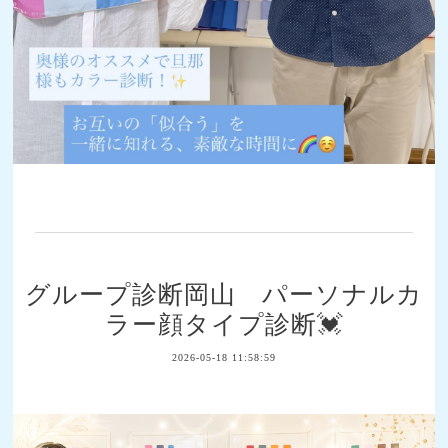
グループ診断岡山 パーソナルカ
ラー顔タイプ診断💓
2026-05-18 11:58:59