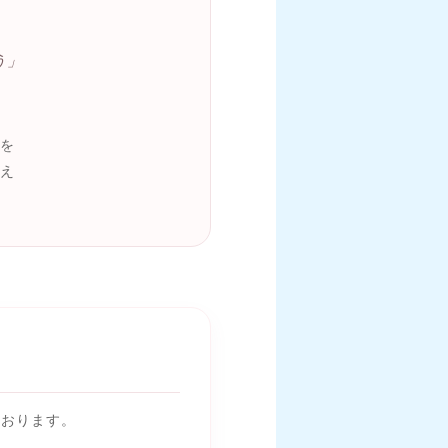
う」
を
え
ております。