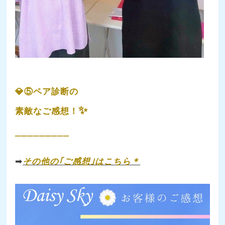
💎⑤ペア診断の
✨
素敵なご感想！
_________
➡
その他の｢ご感想｣はこちら＊