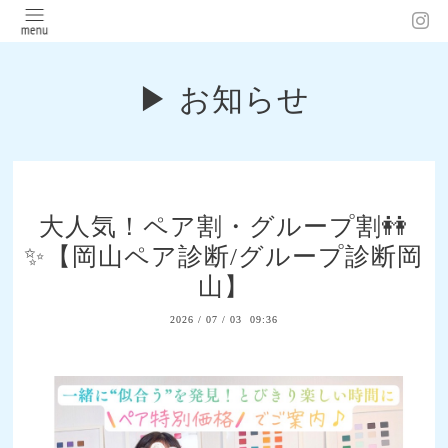
▶︎ お知らせ
大人気！ペア割・グループ割👭
✨【岡山ペア診断/グループ診断岡
山】
2026
/
07
/
03 09:36