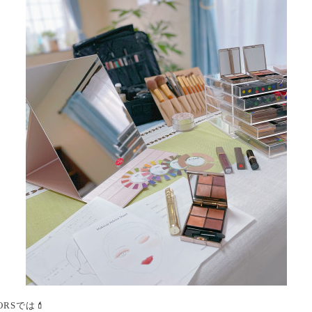
RSでは💄