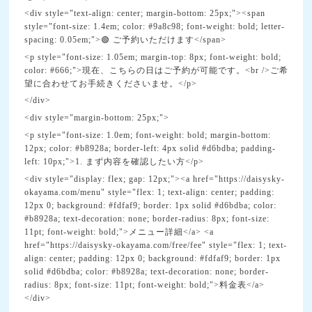
<div style="text-align: center; margin-bottom: 25px;"><span
style="font-size: 1.4em; color: #9a8c98; font-weight: bold; letter-
spacing: 0.05em;">🟢 ご予約いただけます</span>
<p style="font-size: 1.05em; margin-top: 8px; font-weight: bold;
color: #666;">現在、こちらの日はご予約が可能です。<br />ご希
望に合わせてお手続きくださいませ。</p>
</div>
<div style="margin-bottom: 25px;">
<p style="font-size: 1.0em; font-weight: bold; margin-bottom:
12px; color: #b8928a; border-left: 4px solid #d6bdba; padding-
left: 10px;">1. まず内容を確認したい方</p>
<div style="display: flex; gap: 12px;"><a href="https://daisysky-
okayama.com/menu" style="flex: 1; text-align: center; padding:
12px 0; background: #fdfaf9; border: 1px solid #d6bdba; color:
#b8928a; text-decoration: none; border-radius: 8px; font-size:
11pt; font-weight: bold;">メニュー詳細</a> <a
href="https://daisysky-okayama.com/free/fee" style="flex: 1; text-
align: center; padding: 12px 0; background: #fdfaf9; border: 1px
solid #d6bdba; color: #b8928a; text-decoration: none; border-
radius: 8px; font-size: 11pt; font-weight: bold;">料金表</a>
</div>