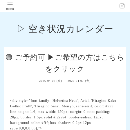
▷ 空き状況カレンダー
🟢 ご予約可 ▶︎ご希望の方はこちら
をクリック
2026-04-07 (火) ～ 2026-04-07 (火)
<div style="font-family: 'Helvetica Neue', Arial, 'Hiragino Kaku
Gothic ProN', 'Hiragino Sans', Meiryo, sans-serif; color: #555;
line-height: 1.6; max-width: 450px; margin: 0 auto; padding:
20px; border: 1.5px solid #f2e9e4; border-radius: 12px;
background-color: #fff; box-shadow: 0 2px 12px
rgba(0,0,0,0.05);">