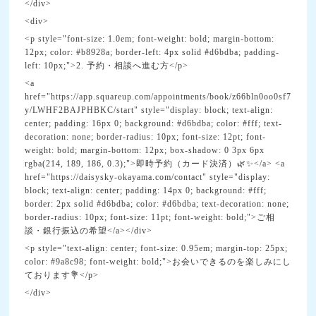
</div>
<div>
<p style="font-size: 1.0em; font-weight: bold; margin-bottom:
12px; color: #b8928a; border-left: 4px solid #d6bdba; padding-
left: 10px;">2. 予約・相談へ進む方</p>
<a
href="https://app.squareup.com/appointments/book/z66bln0oo0sf7
y/LWHF2BAJPHBKC/start" style="display: block; text-align:
center; padding: 16px 0; background: #d6bdba; color: #fff; text-
decoration: none; border-radius: 10px; font-size: 12pt; font-
weight: bold; margin-bottom: 12px; box-shadow: 0 3px 6px
rgba(214, 189, 186, 0.3);">即時予約（カード決済）🌿✨</a> <a
href="https://daisysky-okayama.com/contact" style="display:
block; text-align: center; padding: 14px 0; background: #fff;
border: 2px solid #d6bdba; color: #d6bdba; text-decoration: none;
border-radius: 10px; font-size: 11pt; font-weight: bold;">ご相
談・銀行振込の希望</a></div>
<p style="text-align: center; font-size: 0.95em; margin-top: 25px;
color: #9a8c98; font-weight: bold;">お会いできるのを楽しみにし
ております💐</p>
</div>